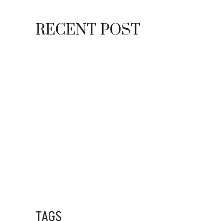
RECENT POST
7 MAYO, 2021
10 RAZONES PARA
7 MAYO, 2021
EQUINOCCIO EN CHICHÉN
2 NOVIEMBRE, 2021
PLUSVALÍA EN CANCÚN
TAGS