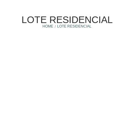
LOTE RESIDENCIAL
HOME
LOTE RESIDENCIAL
/
Comprar terreno
4 noviembre, 2025
¿CONVIENE MÁS COMPRAR UN LOTE Y