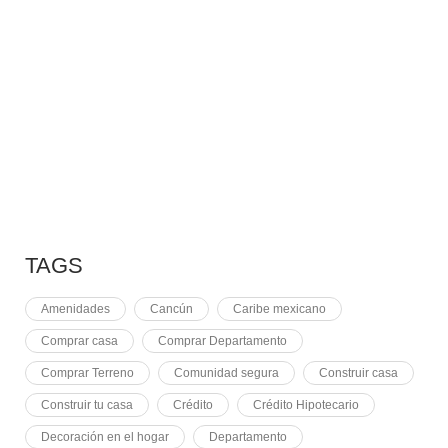
10 RAZONES PARA
7 MAYO, 2021
EQUINOCCIO EN CHICHÉN
2 NOVIEMBRE, 2021
PLUSVALÍA EN CANCÚN
TAGS
Amenidades
Cancún
Caribe mexicano
Comprar casa
Comprar Departamento
Comprar Terreno
Comunidad segura
Construir casa
Construir tu casa
Crédito
Crédito Hipotecario
Decoración en el hogar
Departamento