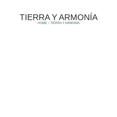
TIERRA Y ARMONÍA
HOME
TIERRA Y ARMONÍA
/
Invertir en Kulkana
5 diciembre, 2021
USA TU AGUINALDO PARA INVERTIR EN