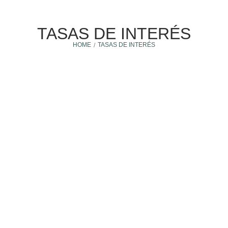
TASAS DE INTERÉS
HOME
TASAS DE INTERÉS
/
Tasas de Interés
20 septiembre, 2022
¿CÓMO FUNCIONAN LAS TASAS DE