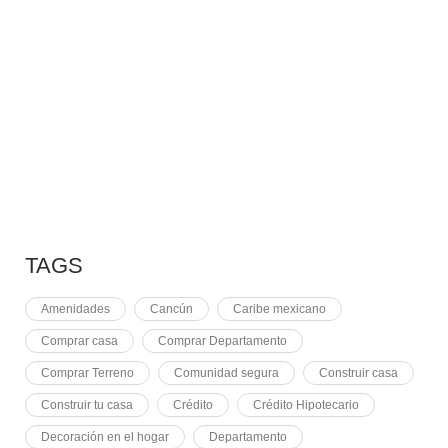
10 RAZONES PARA
7 MAYO, 2021
EQUINOCCIO EN CHICHÉN
2 NOVIEMBRE, 2021
PLUSVALÍA EN CANCÚN
TAGS
Amenidades
Cancún
Caribe mexicano
Comprar casa
Comprar Departamento
Comprar Terreno
Comunidad segura
Construir casa
Construir tu casa
Crédito
Crédito Hipotecario
Decoración en el hogar
Departamento