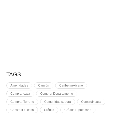
7 MAYO, 2021
10 RAZONES PARA
7 MAYO, 2021
EQUINOCCIO EN CHICHÉN
2 NOVIEMBRE, 2021
PLUSVALÍA EN CANCÚN
TAGS
Amenidades
Cancún
Caribe mexicano
Comprar casa
Comprar Departamento
Comprar Terreno
Comunidad segura
Construir casa
Construir tu casa
Crédito
Crédito Hipotecario