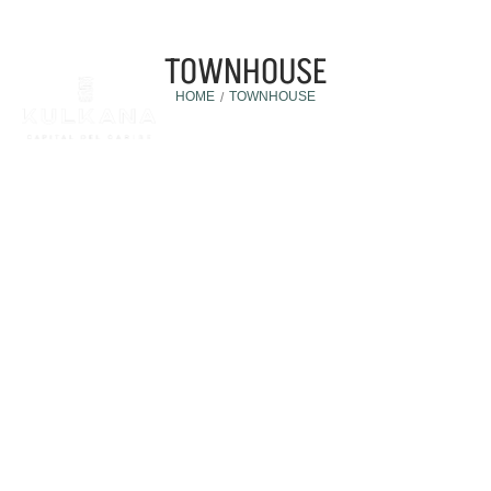
TOWNHOUSE
HOME
TOWNHOUSE
/
Townhouse
19 agosto, 2025
¿CUÁLES SON LOS BENEFICIOS DE INVERTIR EN UN