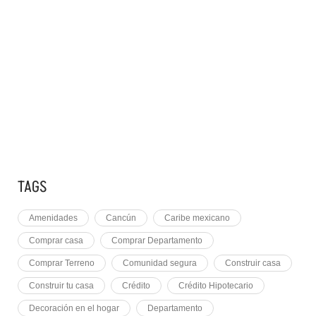
10 RAZONES PARA
7 MAYO, 2021
EQUINOCCIO EN CHICHÉN
2 NOVIEMBRE, 2021
PLUSVALÍA EN CANCÚN
TAGS
Amenidades
Cancún
Caribe mexicano
Comprar casa
Comprar Departamento
Comprar Terreno
Comunidad segura
Construir casa
Construir tu casa
Crédito
Crédito Hipotecario
Decoración en el hogar
Departamento