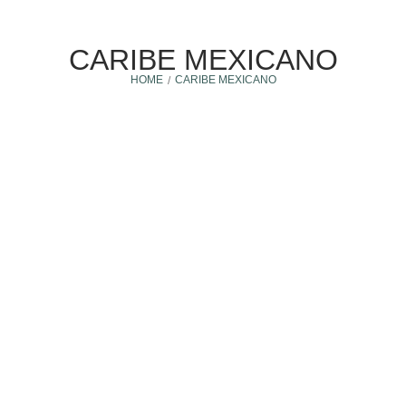
CARIBE MEXICANO
HOME
CARIBE MEXICANO
/
Caribe mexicano
18 noviembre, 2025
¿QUÉ BENEFICIOS TIENE PRACTICAR