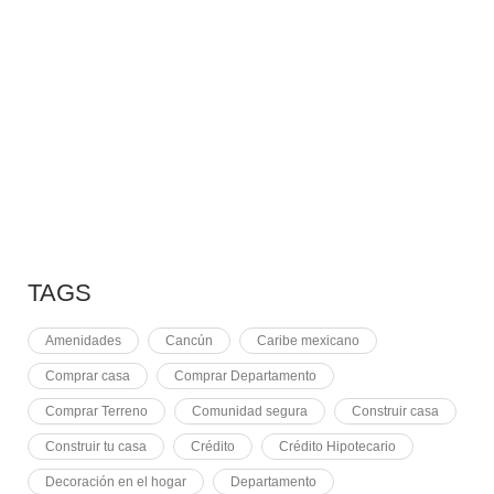
10 RAZONES PARA
7 MAYO, 2021
EQUINOCCIO EN CHICHÉN
2 NOVIEMBRE, 2021
PLUSVALÍA EN CANCÚN
TAGS
Amenidades
Cancún
Caribe mexicano
Comprar casa
Comprar Departamento
Comprar Terreno
Comunidad segura
Construir casa
Construir tu casa
Crédito
Crédito Hipotecario
Decoración en el hogar
Departamento