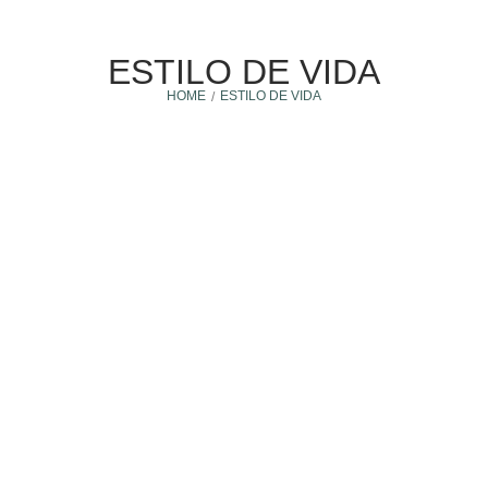
ESTILO DE VIDA
HOME
ESTILO DE VIDA
/
Estilo de vida
22 abril, 2025
KULKANA VS. OTRAS MICROCIUDADES: