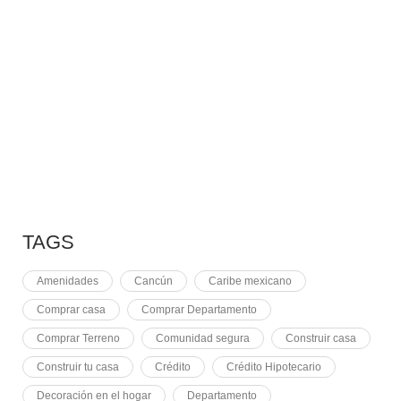
10 RAZONES PARA
7 MAYO, 2021
EQUINOCCIO EN CHICHÉN
2 NOVIEMBRE, 2021
PLUSVALÍA EN CANCÚN
TAGS
Amenidades
Cancún
Caribe mexicano
Comprar casa
Comprar Departamento
Comprar Terreno
Comunidad segura
Construir casa
Construir tu casa
Crédito
Crédito Hipotecario
Decoración en el hogar
Departamento