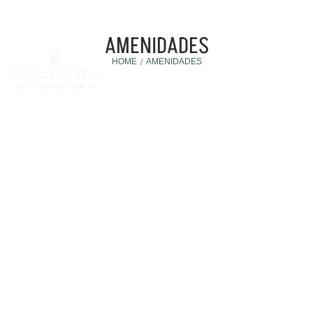
AMENIDADES
HOME
AMENIDADES
/
Amenidades
30 julio, 2026
VENTAJAS DE VIVIR EN UN DESARROLLO CON