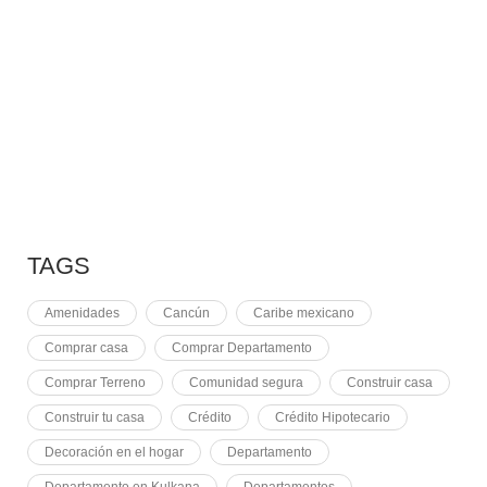
7 MAYO, 2021
EQUINOCCIO EN CHICHÉN
2 NOVIEMBRE, 2021
PLUSVALÍA EN CANCÚN
TAGS
Amenidades
Cancún
Caribe mexicano
Comprar casa
Comprar Departamento
Comprar Terreno
Comunidad segura
Construir casa
Construir tu casa
Crédito
Crédito Hipotecario
Decoración en el hogar
Departamento
Departamento en Kulkana
Departamentos