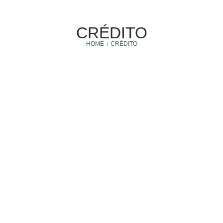
CRÉDITO
HOME
CRÉDITO
/
Crédito
4 junio, 2024
10 CONSEJOS IMPRESCINDIBLES PARA