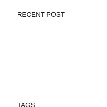
RECENT POST
7 MAYO, 2021
10 RAZONES PARA
7 MAYO, 2021
EQUINOCCIO EN
CHICHÉN
2 NOVIEMBRE, 2021
PLUSVALÍA EN
CANCÚN
TAGS