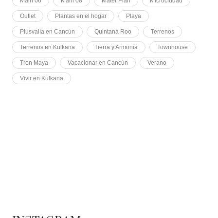
Main 06
Main 08
Mater Plan
Microciudad
Outlet
Plantas en el hogar
Playa
Plusvalía en Cancún
Quintana Roo
Terrenos
Terrenos en Kulkana
Tierra y Armonía
Townhouse
Tren Maya
Vacacionar en Cancún
Verano
Vivir en Kulkana
ADS BANNER