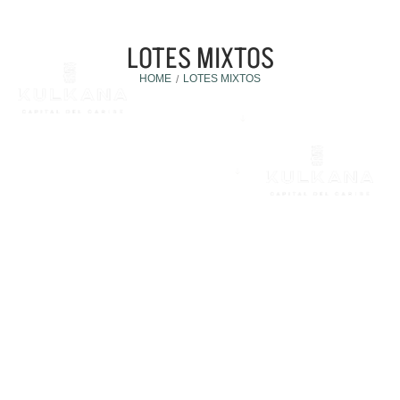
LOTES MIXTOS
HOME
LOTES MIXTOS
/
DESARROLLO
AMENIDADES
PROTOTIPOS
CONOCE TIERRA
BLOG
CONTACTO
Y ARMONÍA
PREAPARTA
Invertir en Cancún
3 marzo, 2026
PLUSVALÍA AL INVERTIR EN LOTES MIXTOS EN CANCÚN: