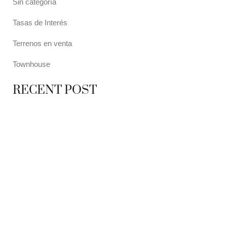
Sin categoría
Tasas de Interés
Terrenos en venta
Townhouse
RECENT POST
7 MAYO, 2021
10 RAZONES PARA
7 MAYO, 2021
EQUINOCCIO EN CHICHÉN
2 NOVIEMBRE, 2021
PLUSVALÍA EN CANCÚN