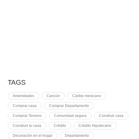
10 RAZONES PARA
7 MAYO, 2021
EQUINOCCIO EN CHICHÉN
2 NOVIEMBRE, 2021
PLUSVALÍA EN CANCÚN
TAGS
Amenidades
Cancún
Caribe mexicano
Comprar casa
Comprar Departamento
Comprar Terreno
Comunidad segura
Construir casa
Construir tu casa
Crédito
Crédito Hipotecario
Decoración en el hogar
Departamento