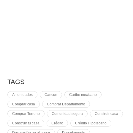
10 RAZONES PARA
7 MAYO, 2021
EQUINOCCIO EN CHICHÉN
2 NOVIEMBRE, 2021
PLUSVALÍA EN CANCÚN
TAGS
Amenidades
Cancún
Caribe mexicano
Comprar casa
Comprar Departamento
Comprar Terreno
Comunidad segura
Construir casa
Construir tu casa
Crédito
Crédito Hipotecario
Decoración en el hogar
Departamento