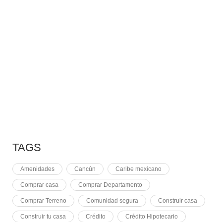
7 MAYO, 2021
10 RAZONES PARA
7 MAYO, 2021
EQUINOCCIO EN CHICHÉN
2 NOVIEMBRE, 2021
PLUSVALÍA EN CANCÚN
TAGS
Amenidades
Cancún
Caribe mexicano
Comprar casa
Comprar Departamento
Comprar Terreno
Comunidad segura
Construir casa
Construir tu casa
Crédito
Crédito Hipotecario