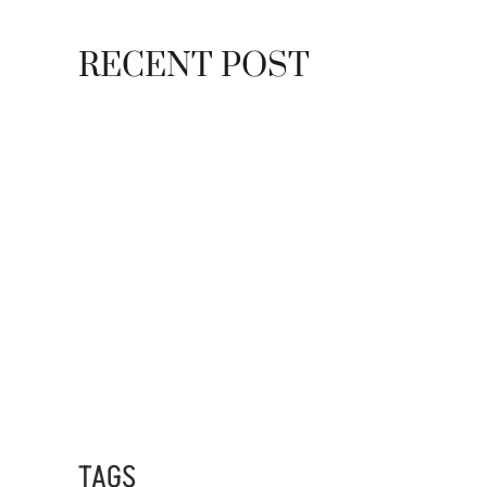
RECENT POST
7 MAYO, 2021
10 RAZONES PARA
7 MAYO, 2021
EQUINOCCIO EN CHICHÉN
2 NOVIEMBRE, 2021
PLUSVALÍA EN CANCÚN
TAGS