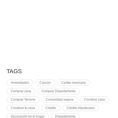
10 RAZONES PARA
7 MAYO, 2021
EQUINOCCIO EN CHICHÉN
2 NOVIEMBRE, 2021
PLUSVALÍA EN CANCÚN
TAGS
Amenidades
Cancún
Caribe mexicano
Comprar casa
Comprar Departamento
Comprar Terreno
Comunidad segura
Construir casa
Construir tu casa
Crédito
Crédito Hipotecario
Decoración en el hogar
Departamento