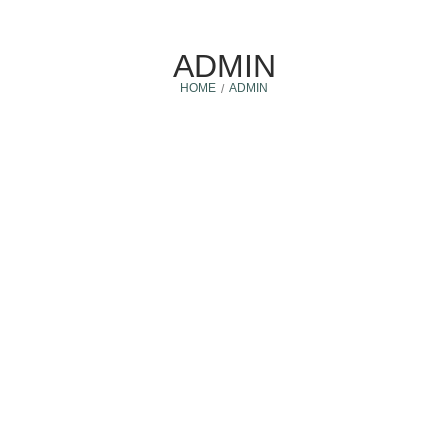
ADMIN
HOME
ADMIN
/
Plusvalía en Cancún
20 enero, 2026
¿POR QUÉ LA LLEGADA DEL IT