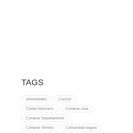
7 MAYO, 2021
EQUINOCCIO EN
CHICHÉN
2 NOVIEMBRE, 2021
PLUSVALÍA EN
CANCÚN
TAGS
Amenidades
Cancún
Caribe mexicano
Comprar casa
Comprar Departamento
Comprar Terreno
Comunidad segura