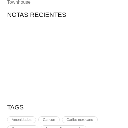
Townhouse
NOTAS RECIENTES
7 MAYO, 2021
10 RAZONES PARA
7 MAYO, 2021
EQUINOCCIO EN CHICHÉN
2 NOVIEMBRE, 2021
PLUSVALÍA EN CANCÚN
TAGS
Amenidades
Cancún
Caribe mexicano