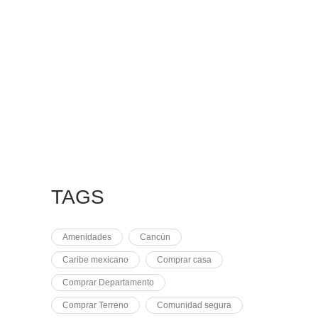
7 MAYO, 2021
EQUINOCCIO EN
CHICHÉN
2 NOVIEMBRE, 2021
PLUSVALÍA EN
CANCÚN
TAGS
Amenidades
Cancún
Caribe mexicano
Comprar casa
Comprar Departamento
Comprar Terreno
Comunidad segura