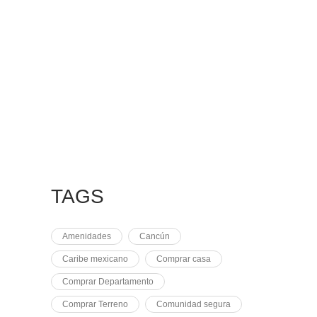
7 MAYO, 2021
EQUINOCCIO EN
CHICHÉN
2 NOVIEMBRE, 2021
PLUSVALÍA EN
CANCÚN
TAGS
Amenidades
Cancún
Caribe mexicano
Comprar casa
Comprar Departamento
Comprar Terreno
Comunidad segura