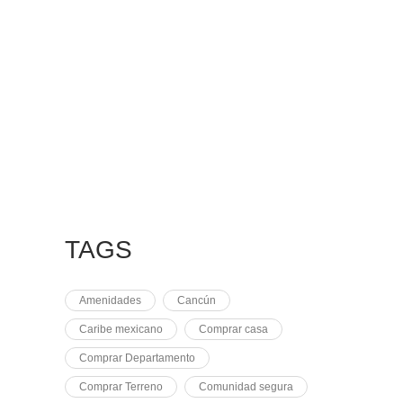
7 MAYO, 2021
EQUINOCCIO EN
CHICHÉN
2 NOVIEMBRE, 2021
PLUSVALÍA EN
CANCÚN
TAGS
Amenidades
Cancún
Caribe mexicano
Comprar casa
Comprar Departamento
Comprar Terreno
Comunidad segura