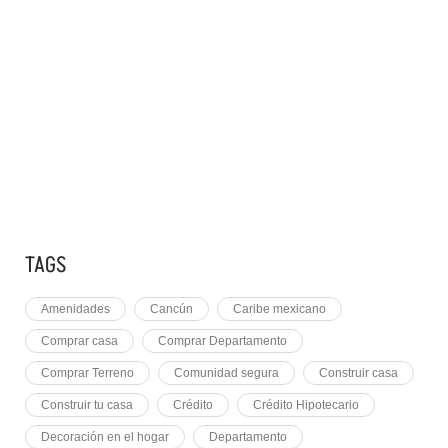
10 RAZONES PARA
7 MAY, 2021
EQUINOCCIO EN CHICHÉN
2 NOVEMBER, 2021
PLUSVALÍA EN CANCÚN
TAGS
Amenidades
Cancún
Caribe mexicano
Comprar casa
Comprar Departamento
Comprar Terreno
Comunidad segura
Construir casa
Construir tu casa
Crédito
Crédito Hipotecario
Decoración en el hogar
Departamento