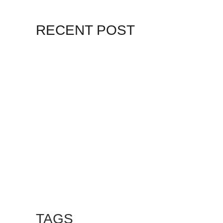
RECENT POST
7 MAY, 2021
10 RAZONES PARA
7 MAY, 2021
EQUINOCCIO EN
CHICHÉN
2 NOVEMBER, 2021
PLUSVALÍA EN
CANCÚN
TAGS