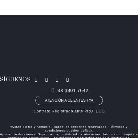
SÍGUENOS
33 3901 7642
ATENCIÓN A CLIENTES TYA
Contrato Registrado ante PROFECO
©2025 Tierra y Armonía. Todos los derechos reservados. Términos y
condiciones pueden aplicar.
Aplican restricciones. Sujeto a disponibilidad de ubicación. Información sujeta a
cambios sin previo aviso. Las imágenes mostradas son solo ilustrativas.