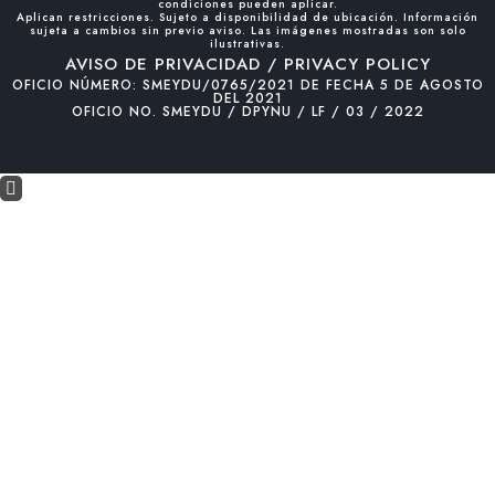
condiciones pueden aplicar.
Aplican restricciones. Sujeto a disponibilidad de ubicación. Información
sujeta a cambios sin previo aviso. Las imágenes mostradas son solo
ilustrativas.
AVISO DE PRIVACIDAD / PRIVACY POLICY
OFICIO NÚMERO: SMEYDU/0765/2021 DE FECHA 5 DE AGOSTO
DEL 2021
OFICIO NO. SMEYDU / DPYNU / LF / 03 / 2022