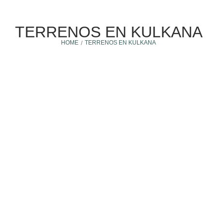
TERRENOS EN KULKANA
HOME
TERRENOS EN KULKANA
/
Comprar terreno
18 June, 2024
VENTAJAS DE ADQUIRIR UN TERRENO