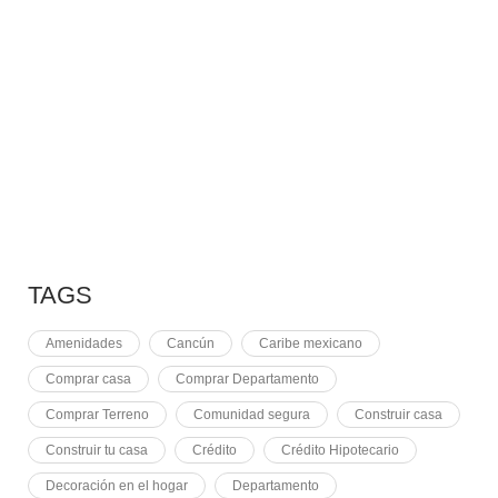
10 RAZONES PARA
7 MAY, 2021
EQUINOCCIO EN CHICHÉN
2 NOVEMBER, 2021
PLUSVALÍA EN CANCÚN
TAGS
Amenidades
Cancún
Caribe mexicano
Comprar casa
Comprar Departamento
Comprar Terreno
Comunidad segura
Construir casa
Construir tu casa
Crédito
Crédito Hipotecario
Decoración en el hogar
Departamento