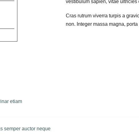
vestibulum sapien, vitae ultricies
Cras rutrum viverra turpis a grav
non. Integer massa magna, porta ut
nar etiam
as semper auctor neque