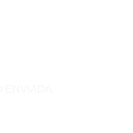
ERRA
BLOG
CONTACTO
PREAPARTA
ÍA
 ENVIADA.